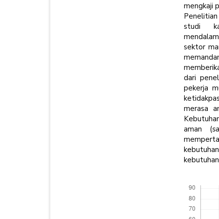
mengkaji p
Penelitia
studi k
mendalam,
sektor ma
memandang
memberika
dari pene
pekerja m
ketidakpas
merasa am
Kebutuhan
aman (
s
mempert
kebutuha
kebutuhan t
Downloads