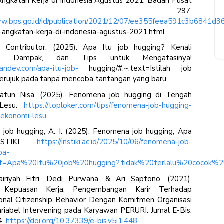
ngkatan Kerja di Indonesia Agustus 2021. Badan Pusat
atistik, 297.
ww.bps.go.id/id/publication/2021/12/07/ee355feea591c3b6841d3
-angkatan-kerja-di-indonesia-agustus-2021.html
 Contributor. (2025). Apa Itu job hugging? Kenali
b, Dampak, dan Tips untuk Mengatasinya!
randev.com/apa-itu-job-
hugging/#:~:text=Istilah job
erujuk pada,tanpa mencoba tantangan yang baru.
lifatun Nisa. (2025). Fenomena job hugging di Tengah
 Lesu.
https://toploker.com/tips/fenomena-job-hugging-
-ekonomi-lesu
job hugging, A. I. (2025). Fenomena job hugging, Apa
NSTIKI.
https://instiki.ac.id/2025/10/06/fenomena-job-
pa-
text=Apa%20Itu%20job%20hugging?,tidak%20terlalu%20cocok%
iriyah Fitri, Dedi Purwana, & Ari Saptono. (2021).
 Kepuasan Kerja, Pengembangan Karir Terhadap
ional Citizenship Behavior Dengan Komitmen Organisasi
riabel Intervening pada Karyawan PERURI. Jurnal E-Bis,
4.
https://doi.org/10.37339/e-bis.v5i1.448