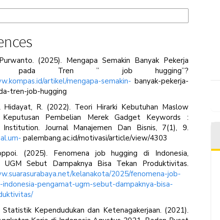
tion Formats
ences
Purwanto. (2025). Mengapa Semakin Banyak Pekerja
han pada Tren ” job hugging”?
ww.kompas.id/artikel/mengapa-semakin-
banyak-pekerja-
da-tren-job-hugging
 & Hidayat, R. (2022). Teori Hirarki Kebutuhan Maslow
 Keputusan Pembelian Merek Gadget Keywords :
g Institution. Journal Manajemen Dan Bisnis, 7(1), 9.
nal.um-
palembang.ac.id/motivasi/article/view/4303
oppoi. (2025). Fenomena job hugging di Indonesia,
 UGM Sebut Dampaknya Bisa Tekan Produktivitas.
ww.suarasurabaya.net/kelanakota/2025/fenomena-job-
i-indonesia-pengamat-ugm-sebut-dampaknya-bisa-
uktivitas/
t Statistik Kependudukan dan Ketenagakerjaan. (2021).