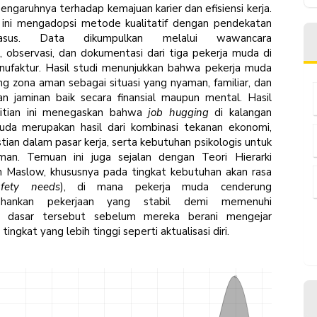
engaruhnya terhadap kemajuan karier dan efisiensi kerja.
n ini mengadopsi metode kualitatif dengan pendekatan
asus. Data dikumpulkan melalui wawancara
 observasi, dan dokumentasi dari tiga pekerja muda di
nufaktur. Hasil studi menunjukkan bahwa pekerja muda
 zona aman sebagai situasi yang nyaman, familiar, dan
n jaminan baik secara finansial maupun mental. Hasil
litian ini menegaskan bahwa
job hugging
di kalangan
uda merupakan hasil dari kombinasi tekanan ekonomi,
tian dalam pasar kerja, serta kebutuhan psikologis untuk
an. Temuan ini juga sejalan dengan Teori Hierarki
 Maslow, khususnya pada tingkat kebutuhan akan rasa
afety needs
), di mana pekerja muda cenderung
ahankan pekerjaan yang stabil demi memenuhi
n dasar tersebut sebelum mereka berani mengejar
ingkat yang lebih tinggi seperti aktualisasi diri.