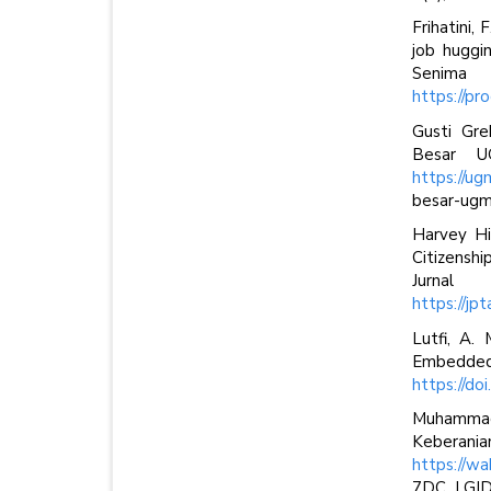
Frihatini, 
job huggi
Sen
https://pr
Gusti Gre
Besar U
https://ugm
besar-ugm-
Harvey Hi
Citizensh
Jurn
https://jp
Lutfi, A.
Embedded
https://do
Muhammad 
Keber
https://w
7DC_LGID