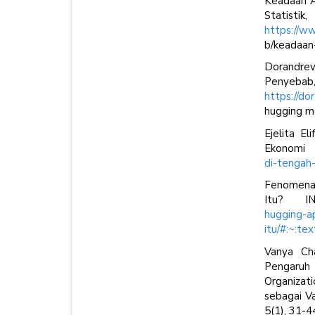
Keadaan A
St
https://w
b/keadaan
Dorandrev
Penyeba
https://do
hugging m
Ejelita E
Ekonomi
di-tengah
Fenomena 
Itu? I
hugging-a
itu/#:~:
Vanya Cha
Pengaruh
Organizat
sebagai Va
5(1), 31-4