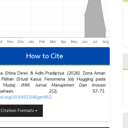
e
How to Cite
ls
la, Erlina Dewi, & Adhi Pradiptya. (2026). Zona Aman
 Pilihan (Studi Kasus Fenomena Job Hugging pada
a Muda).
JMIK: Jurnal Manajemen Dan Inovasi
sahaan
,
2
(2), 57-71.
/doi.org/10.64532/46ger962
 Citation Formats