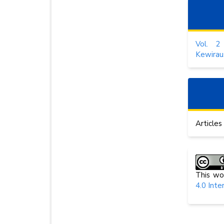
Vol. 2
Kewirau
Articles
This wo
4.0 Inte
How to Cite