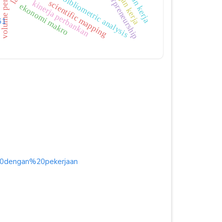
green entrpreneurship
volume penjualan
bibliometric analysis
kinerja perbankan
scientific mapping
ekonomi makro
61
20dengan%20pekerjaan