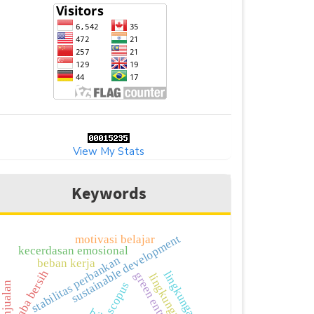
View My Stats
Keywords
sustainable development
motivasi belajar
kecerdasan emosional
stabilitas perbankan
beban kerja
laba bersih
lingkungan kerja
lingkungan kerja
scopus