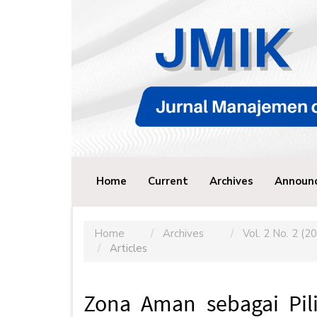
Main
Navigation
Main
Content
Sidebar
Home
Current
Archives
Announ
Home
Archives
Vol. 2 No. 2 (2
Articles
Zona Aman sebagai Pil