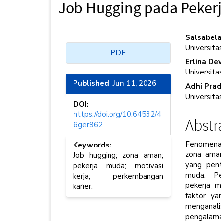
Job Hugging pada Peker
Article
Main
Salsabela
Universit
Sidebar
PDF
Articl
Erlina De
Cont
Universit
Published:
Jun 11, 2026
Adhi Prad
Universit
DOI:
https://doi.org/10.64532/4
Abstr
6ger962
Fenomen
Keywords:
zona aman
Job hugging; zona aman;
yang pent
pekerja muda; motivasi
muda. Pe
kerja; perkembangan
pekerja m
karier.
faktor y
menganali
pengalam