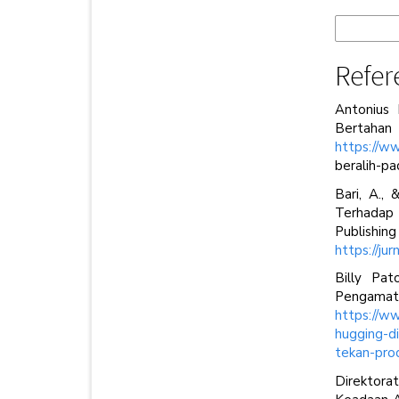
More Cita
Refer
Antonius 
Berta
https://w
beralih-pa
Bari, A.,
Terhadap
Publishin
https://jur
Billy Pat
Pengamat
https://w
hugging-d
tekan-prod
Direktora