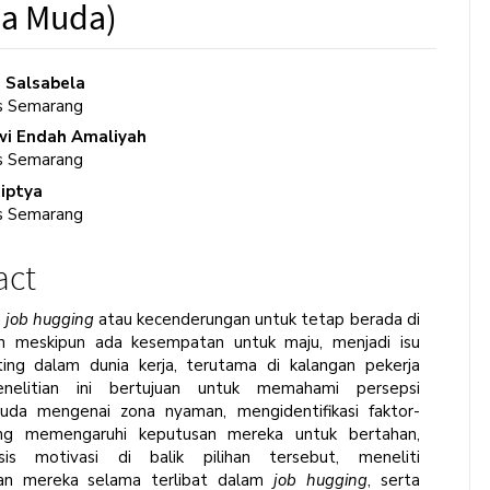
ja Muda)
 Salsabela
as Semarang
e
wi Endah Amaliyah
ent
as Semarang
iptya
as Semarang
act
a
job hugging
atau kecenderungan untuk tetap berada di
 meskipun ada kesempatan untuk maju, menjadi isu
ing dalam dunia kerja, terutama di kalangan pekerja
nelitian ini bertujuan untuk memahami persepsi
uda mengenai zona nyaman, mengidentifikasi faktor-
ang memengaruhi keputusan mereka untuk bertahan,
sis motivasi di balik pilihan tersebut, meneliti
an mereka selama terlibat dalam
job hugging
, serta