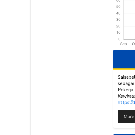
Articl
Detai
Salsabe
sebagai
Pekerj
Kewirau
https:/
More