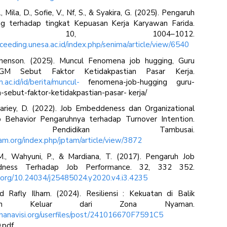
F., Mila, D., Sofie, V., Nf, S., & Syakira, G. (2025). Pengaruh
ng terhadap tingkat Kepuasan Kerja Karyawan Farida.
ima 10, 1004–1012.
oceeding.unesa.ac.id/index.php/senima/article/view/6540
henson. (2025). Muncul Fenomena job hugging, Guru
GM Sebut Faktor Ketidakpastian Pasar Kerja.
.ac.id/id/berita/muncul-
fenomena-job-hugging guru-
sebut-faktor-ketidakpastian-pasar- kerja/
ariey, D. (2022). Job Embeddeness dan Organizational
ip Behavior Pengaruhnya terhadap Turnover Intention.
al Pendidikan Tambusai.
tam.org/index.php/jptam/article/view/3872
 M., Wahyuni, P., & Mardiana, T. (2017). Pengaruh Job
ness Terhadap Job Performance. 32, 332 352.
i.org/10.24034/j25485024.y2020.v4.i3.4235
Rafly Ilham. (2024). Resiliensi : Kekuatan di Balik
anian Keluar dari Zona Nyaman.
ahanavisi.org/userfiles/post/241016670F7591C5
.pdf