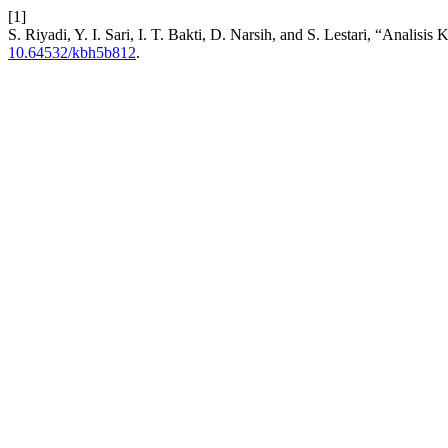
[1]
S. Riyadi, Y. I. Sari, I. T. Bakti, D. Narsih, and S. Lestari, “Anali
10.64532/kbh5b812
.